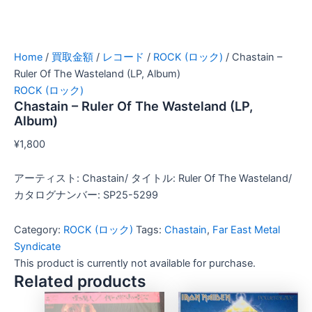
Home
/
買取金額
/
レコード
/
ROCK (ロック)
/ Chastain –
Ruler Of The Wasteland (LP, Album)
ROCK (ロック)
Chastain – Ruler Of The Wasteland (LP,
Album)
¥
1,800
アーティスト: Chastain/ タイトル: Ruler Of The Wasteland/
カタログナンバー: SP25-5299
Category:
ROCK (ロック)
Tags:
Chastain
,
Far East Metal
Syndicate
This product is currently not available for purchase.
Related products