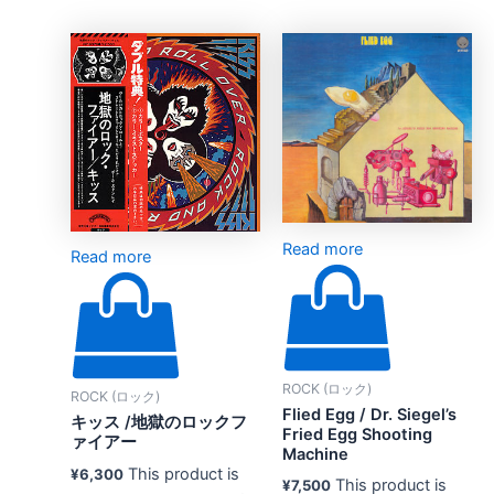
Read more
Read more
ROCK (ロック)
ROCK (ロック)
Flied Egg ‎/ Dr. Siegel’s
キッス /地獄のロックフ
Fried Egg Shooting
ァイアー
Machine
This product is
¥
6,300
This product is
¥
7,500