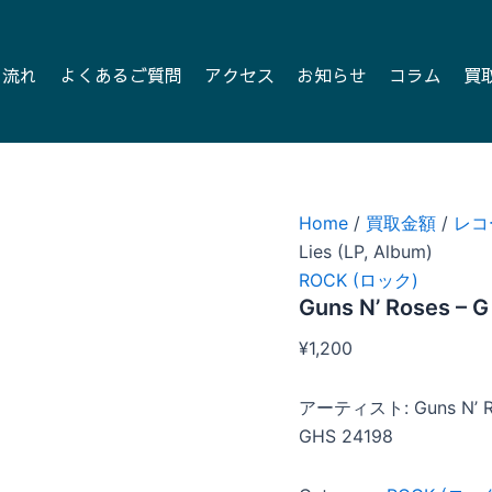
の流れ
よくあるご質問
アクセス
お知らせ
コラム
買
Home
/
買取金額
/
レコ
Lies (LP, Album)
ROCK (ロック)
Guns N’ Roses – G 
¥
1,200
アーティスト: Guns N’ R
GHS 24198