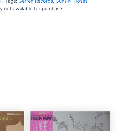
ク)
Tags:
Geffen Records
,
Guns N' Roses
ly not available for purchase.