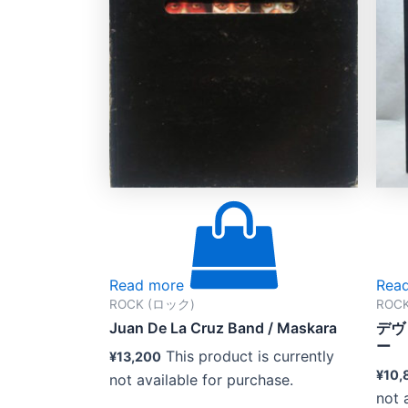
Read more
Rea
ROCK (ロック)
ROC
Juan De La Cruz Band ‎/ Maskara
デヴ
ー
This product is currently
¥
13,200
¥
10,
not available for purchase.
not 