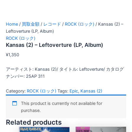
Home
/
買取金額
/
レコード
/
ROCK (ロック)
/ Kansas (2) –
Leftoverture (LP, Album)
ROCK (ロック)
Kansas (2) – Leftoverture (LP, Album)
¥
1,350
アーティスト: Kansas (2)/ タイトル: Leftoverture/ カタログ
ナンバー: 25AP 311
Category:
ROCK (ロック)
Tags:
Epic
,
Kansas (2)
This product is currently not available for
purchase.
Related products