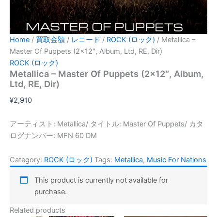
Home
/
買取金額
/
レコード
/
ROCK (ロック)
/ Metallica –
Master Of Puppets (2×12″, Album, Ltd, RE, Dir)
ROCK (ロック)
Metallica – Master Of Puppets (2×12″, Album,
Ltd, RE, Dir)
¥
2,910
アーティスト: Metallica/ タイトル: Master Of Puppets/ カタ
ログナンバー: MFN 60 DM
Category:
ROCK (ロック)
Tags:
Metallica
,
Music For Nations
This product is currently not available for
purchase.
Related products