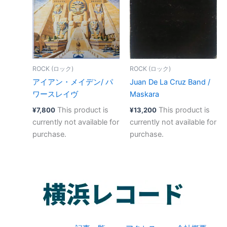
ROCK (ロック)
ROCK (ロック)
アイアン・メイデン/ パ
Juan De La Cruz Band ‎/
ワースレイヴ
Maskara
This product is
This product is
¥
7,800
¥
13,200
currently not available for
currently not available for
purchase.
purchase.