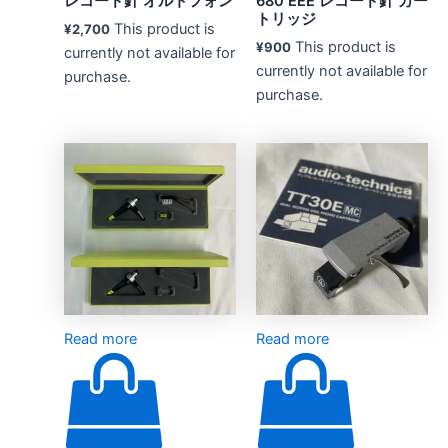
レコード針 オルトフォン
680 EEE レコード針 カー
トリッジ
This product is
¥
2,700
This product is
¥
900
currently not available for
currently not available for
purchase.
purchase.
Read more
Read more