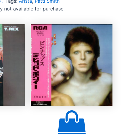
ク)
Tags:
Arista
,
Patti Smith
ly not available for purchase.