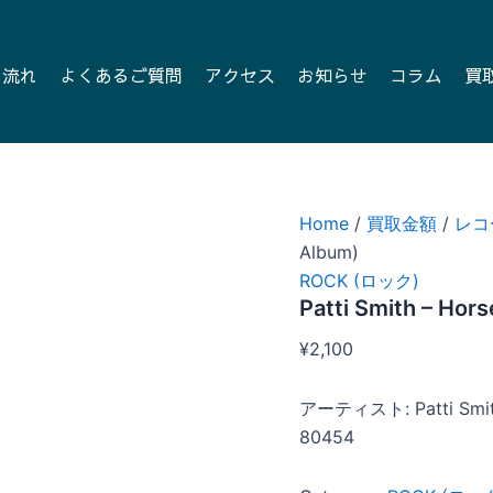
の流れ
よくあるご質問
アクセス
お知らせ
コラム
買
Home
/
買取金額
/
レコ
Album)
ROCK (ロック)
Patti Smith – Hors
¥
2,100
アーティスト: Patti Smi
80454