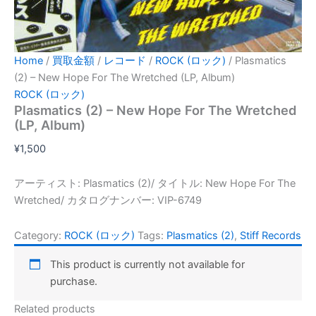
Home
/
買取金額
/
レコード
/
ROCK (ロック)
/ Plasmatics
(2) – New Hope For The Wretched (LP, Album)
ROCK (ロック)
Plasmatics (2) – New Hope For The Wretched
(LP, Album)
¥
1,500
アーティスト: Plasmatics (2)/ タイトル: New Hope For The
Wretched/ カタログナンバー: VIP-6749
Category:
ROCK (ロック)
Tags:
Plasmatics (2)
,
Stiff Records
This product is currently not available for
purchase.
Related products