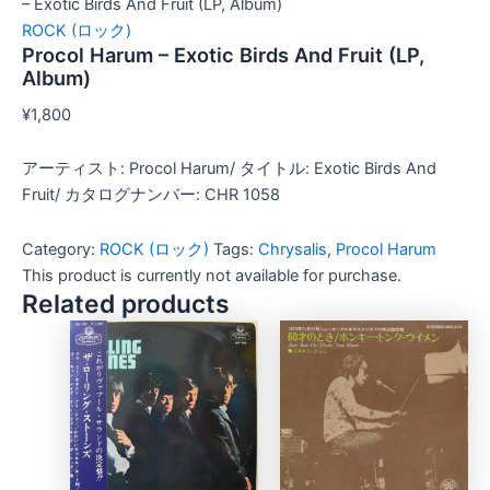
– Exotic Birds And Fruit (LP, Album)
ROCK (ロック)
Procol Harum – Exotic Birds And Fruit (LP,
Album)
¥
1,800
アーティスト: Procol Harum/ タイトル: Exotic Birds And
Fruit/ カタログナンバー: CHR 1058
Category:
ROCK (ロック)
Tags:
Chrysalis
,
Procol Harum
This product is currently not available for purchase.
Related products