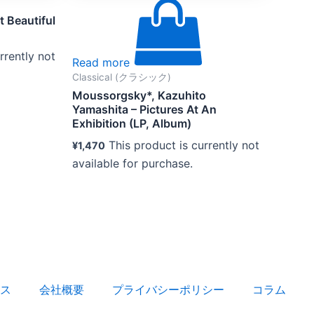
 Beautiful
rrently not
Read more
Classical (クラシック)
Moussorgsky*, Kazuhito
Yamashita – Pictures At An
Exhibition (LP, Album)
This product is currently not
¥
1,470
available for purchase.
ス
会社概要
プライバシーポリシー
コラム