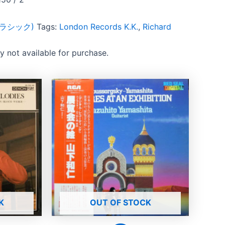
 (クラシック)
Tags:
London Records K.K.
,
Richard
ly not available for purchase.
K
OUT OF STOCK