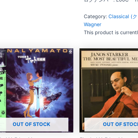
Category:
Classical
Wagner
This product is current
OUT OF STOCK
OUT OF STOC