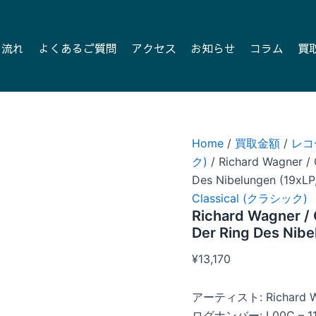
の流れ
よくあるご質問
アクセス
お知らせ
コラム
買
Home
/
買取金額
/
レコ
ク)
/ Richard Wagner / 
Des Nibelungen (19xLP
Classical (クラシック)
Richard Wagner / 
Der Ring Des Nibe
¥
13,170
アーティスト: Richard Wa
ログナンバー: L00C – 115