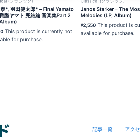
sical (クラシック)
Classical (クラシック)
泰*, 羽田健太郎* – Final Yamato
Janos Starker – The Most
戦艦ヤマト 完結編 音楽集Part 2
Melodies (LP, Album)
 Album)
This product is cu
¥
2,550
This product is currently not
50
available for purchase.
lable for purchase.
記事一覧
アクセ