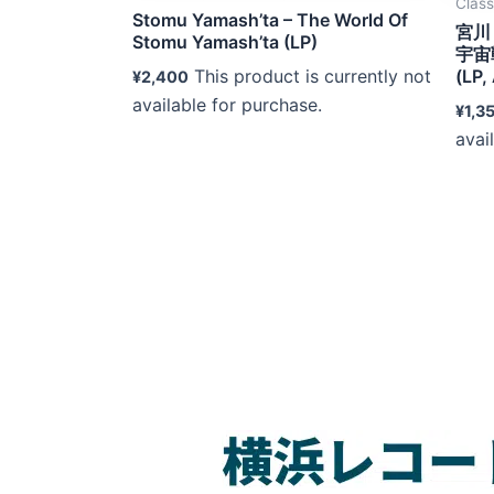
Clas
Stomu Yamash’ta – The World Of
宮川 
Stomu Yamash’ta (LP)
宇宙
(LP,
This product is currently not
¥
2,400
available for purchase.
¥
1,3
avai