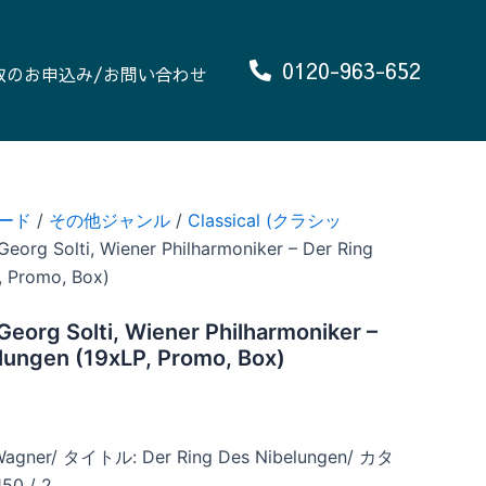
0120-963-652
取のお申込み/お問い合わせ
ード
/
その他ジャンル
/
Classical (クラシッ
Georg Solti, Wiener Philharmoniker – Der Ring
, Promo, Box)
Georg Solti, Wiener Philharmoniker –
lungen (19xLP, Promo, Box)
gner/ タイトル: Der Ring Des Nibelungen/ カタ
0 / 2