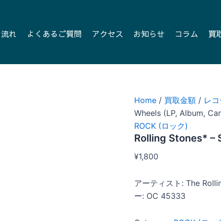
の流れ
よくあるご質問
アクセス
お知らせ
コラム
買
Home
/
買取金額
/
レコ
Wheels (LP, Album, Car
ROCK (ロック)
Rolling Stones* – 
¥
1,800
アーティスト: The Rolli
ー: OC 45333