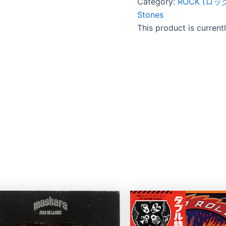
Category:
ROCK (ロッ
Stones
This product is current