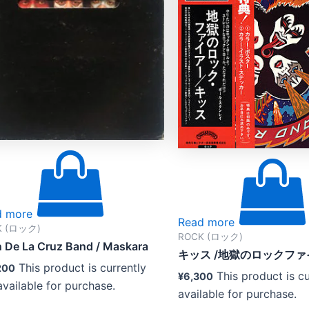
d more
Read more
K (ロック)
ROCK (ロック)
 De La Cruz Band ‎/ Maskara
キッス /地獄のロックフ
This product is currently
200
This product is cu
¥
6,300
available for purchase.
available for purchase.