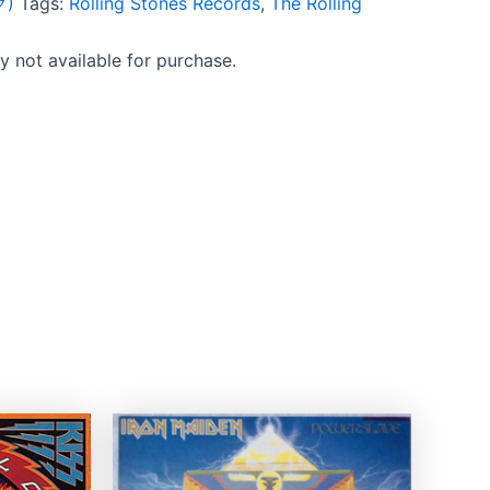
ク)
Tags:
Rolling Stones Records
,
The Rolling
ly not available for purchase.