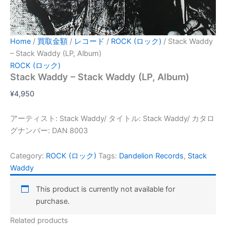
Home
/
買取金額
/
レコード
/
ROCK (ロック)
/ Stack Waddy
– Stack Waddy (LP, Album)
ROCK (ロック)
Stack Waddy – Stack Waddy (LP, Album)
¥
4,950
アーティスト: Stack Waddy/ タイトル: Stack Waddy/ カタロ
グナンバー: DAN 8003
Category:
ROCK (ロック)
Tags:
Dandelion Records
,
Stack
Waddy
This product is currently not available for
purchase.
Related products