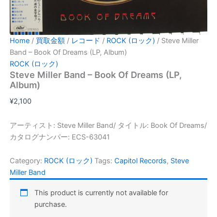
Home
/
買取金額
/
レコード
/
ROCK (ロック)
/ Steve Miller
Band – Book Of Dreams (LP, Album)
ROCK (ロック)
Steve Miller Band – Book Of Dreams (LP,
Album)
¥
2,100
アーティスト: Steve Miller Band/ タイトル: Book Of Dreams/
カタログナンバー: ECS-63041
Category:
ROCK (ロック)
Tags:
Capitol Records
,
Steve
Miller Band
This product is currently not available for
purchase.