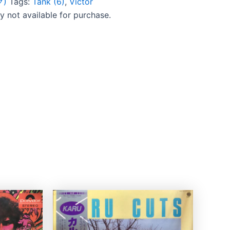
ク)
Tags:
Tank (6)
,
Victor
ly not available for purchase.