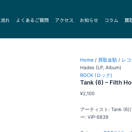
の流れ
よくあるご質問
アクセス
お知らせ
コラム
買
Home
/
買取金額
/
レコ
Hades (LP, Album)
ROCK (ロック)
Tank (6) – Filth 
¥
2,100
アーティスト: Tank (6)/
ー: VIP-6839