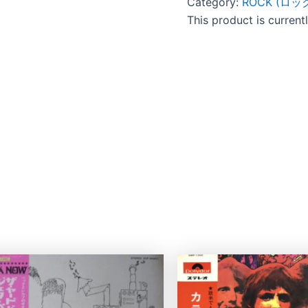
Category:
ROCK (ロッ
This product is current