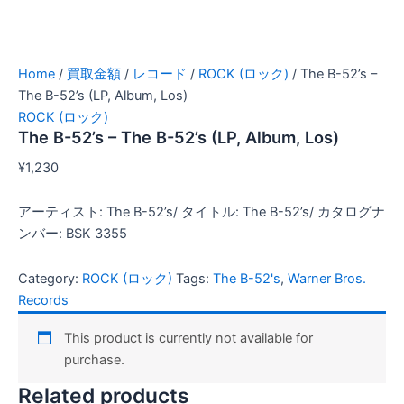
Home
/
買取金額
/
レコード
/
ROCK (ロック)
/ The B-52’s –
The B-52’s (LP, Album, Los)
ROCK (ロック)
The B-52’s – The B-52’s (LP, Album, Los)
¥
1,230
アーティスト: The B-52’s/ タイトル: The B-52’s/ カタログナ
ンバー: BSK 3355
Category:
ROCK (ロック)
Tags:
The B-52's
,
Warner Bros.
Records
This product is currently not available for
purchase.
Related products