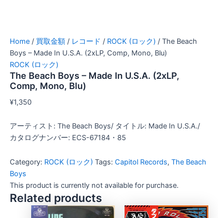
Home
/
買取金額
/
レコード
/
ROCK (ロック)
/ The Beach
Boys – Made In U.S.A. (2xLP, Comp, Mono, Blu)
ROCK (ロック)
The Beach Boys – Made In U.S.A. (2xLP,
Comp, Mono, Blu)
¥
1,350
アーティスト: The Beach Boys/ タイトル: Made In U.S.A./
カタログナンバー: ECS-67184・85
Category:
ROCK (ロック)
Tags:
Capitol Records
,
The Beach
Boys
This product is currently not available for purchase.
Related products