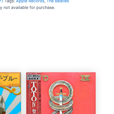
ク)
Tags:
Apple Records
,
The Beatles
ly not available for purchase.