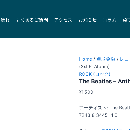
の流れ
よくあるご質問
アクセス
お知らせ
コラム
買
Home
/
買取金額
/
レコ
(3xLP, Album)
ROCK (ロック)
The Beatles – Ant
¥
1,500
アーティスト: The Beatl
7243 8 34451 1 0