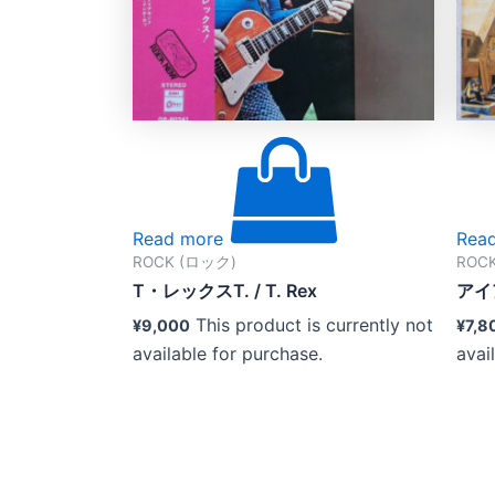
Read more
Rea
ROCK (ロック)
ROC
T・レックスT. / T. Rex
アイ
This product is currently not
¥
9,000
¥
7,8
available for purchase.
avai