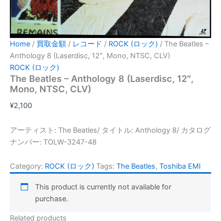
Home
/
買取金額
/
レコード
/
ROCK (ロック)
/ The Beatles –
Anthology 8 (Laserdisc, 12″, Mono, NTSC, CLV)
ROCK (ロック)
The Beatles – Anthology 8 (Laserdisc, 12″,
Mono, NTSC, CLV)
¥
2,100
アーティスト: The Beatles/ タイトル: Anthology 8/ カタログ
ナンバー: TOLW-3247-48
Category:
ROCK (ロック)
Tags:
The Beatles
,
Toshiba EMI
This product is currently not available for
purchase.
Related products