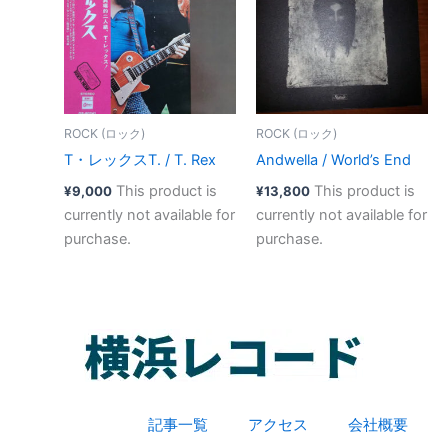
ROCK (ロック)
ROCK (ロック)
T・レックスT. / T. Rex
Andwella / World’s End
This product is
This product is
¥
9,000
¥
13,800
currently not available for
currently not available for
purchase.
purchase.
記事一覧
アクセス
会社概要