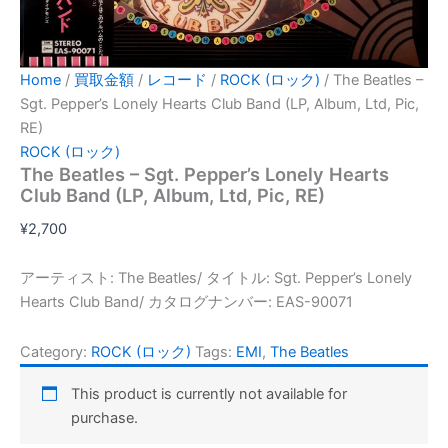
Home
/
買取金額
/
レコード
/
ROCK (ロック)
/ The Beatles –
Sgt. Pepper’s Lonely Hearts Club Band (LP, Album, Ltd, Pic,
RE)
ROCK (ロック)
The Beatles – Sgt. Pepper’s Lonely Hearts
Club Band (LP, Album, Ltd, Pic, RE)
¥
2,700
アーティスト: The Beatles/ タイトル: Sgt. Pepper’s Lonely
Hearts Club Band/ カタログナンバー: EAS-90071
Category:
ROCK (ロック)
Tags:
EMI
,
The Beatles
This product is currently not available for
purchase.