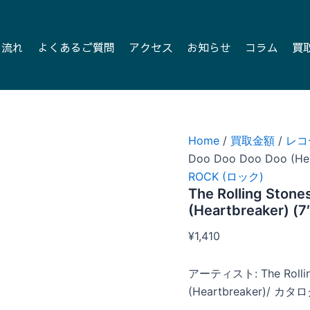
の流れ
よくあるご質問
アクセス
お知らせ
コラム
買
Home
/
買取金額
/
レコ
Doo Doo Doo Doo (Hear
ROCK (ロック)
The Rolling Stone
(Heartbreaker) (7″
¥
1,410
アーティスト: The Rollin
(Heartbreaker)/ カタ