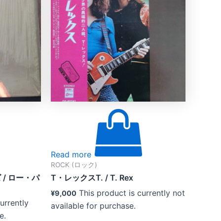
Read more
ROCK (ロック)
/ ロー・パ
T・レックスT. / T. Rex
This product is currently not
¥
9,000
urrently
available for purchase.
e.