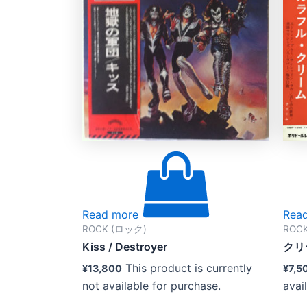
Read more
Rea
ROCK (ロック)
ROC
Kiss ‎/ Destroyer
クリ
This product is currently
¥
13,800
¥
7,5
not available for purchase.
avai