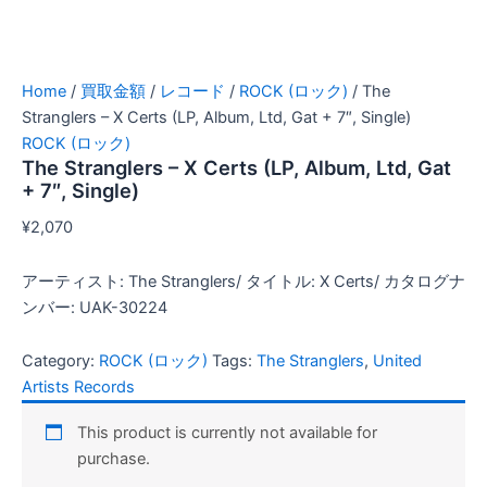
Home
/
買取金額
/
レコード
/
ROCK (ロック)
/ The
Stranglers – X Certs (LP, Album, Ltd, Gat + 7″, Single)
ROCK (ロック)
The Stranglers – X Certs (LP, Album, Ltd, Gat
+ 7″, Single)
¥
2,070
アーティスト: The Stranglers/ タイトル: X Certs/ カタログナ
ンバー: UAK-30224
Category:
ROCK (ロック)
Tags:
The Stranglers
,
United
Artists Records
This product is currently not available for
purchase.