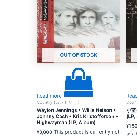
OUT OF STOCK
Read more
Rea
Country (カントリー )
Coun
Waylon Jennings • Willie Nelson •
小室
Johnny Cash • Kris Kristofferson –
(LP,
Highwayman (LP, Album)
¥
1,5
This product is currently not
¥
3,000
avai