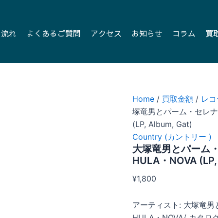
の流れ
よくあるご質問
アクセス
お知らせ
コラム
買
Home
/
買取金額
/
レコ
塚竜男とパーム・セレナーダ
(LP, Album, Gat)
Country (カントリー )
大塚竜男とパーム・
HULA・NOVA (LP, 
¥
1,800
アーティスト: 大塚竜男
HULA・NOVA/ カタログ