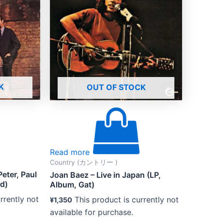
K
OUT OF STOCK
Read more
Country (カントリー )
eter, Paul
Joan Baez – Live in Japan (LP,
d)
Album, Gat)
rrently not
This product is currently not
¥
1,350
available for purchase.