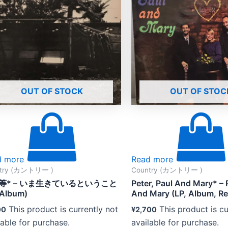
OUT OF STOCK
OUT OF STOC
d more
Read more
try (カントリー )
Country (カントリー )
等* – いま生きているということ
Peter, Paul And Mary* – P
 Album)
And Mary (LP, Album, Re
This product is currently not
This product is cu
00
¥
2,700
lable for purchase.
available for purchase.