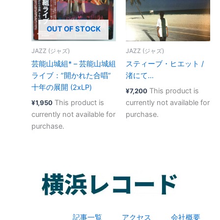
OUT OF STOCK
JAZZ (ジャズ)
JAZZ (ジャズ)
芸能山城組* – 芸能山城組
スティーブ・ヒエット /
ライブ：”開かれた合唱”
渚にて…
十年の展開 (2xLP)
This product is
¥
7,200
This product is
currently not available for
¥
1,950
currently not available for
purchase.
purchase.
記事一覧
アクセス
会社概要