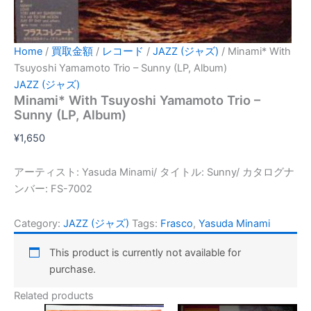
Home
/
買取金額
/
レコード
/
JAZZ (ジャズ)
/ Minami* With
Tsuyoshi Yamamoto Trio – Sunny (LP, Album)
JAZZ (ジャズ)
Minami* With Tsuyoshi Yamamoto Trio –
Sunny (LP, Album)
¥
1,650
アーティスト: Yasuda Minami/ タイトル: Sunny/ カタログナ
ンバー: FS-7002
Category:
JAZZ (ジャズ)
Tags:
Frasco
,
Yasuda Minami
This product is currently not available for
purchase.
Related products