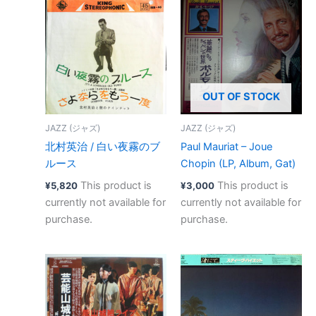
OUT OF STOCK
JAZZ (ジャズ)
JAZZ (ジャズ)
北村英治 / 白い夜霧のブ
Paul Mauriat – Joue
ルース
Chopin (LP, Album, Gat)
This product is
This product is
¥
5,820
¥
3,000
currently not available for
currently not available for
purchase.
purchase.