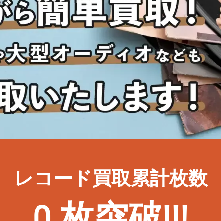
レコード買取累計枚数
0
 枚突破!!!